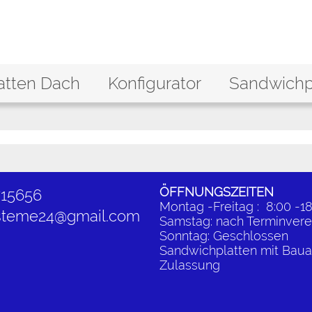
atten Dach
Konfigurator
Sandwichpl
ÖFFNUNGSZEITEN
715656
Montag -Freitag : 8:00 -1
steme24@gmail.com
Samstag: nach Terminvere
Sonntag: Geschlossen
Sandwichplatten mit Bauau
Zulassung