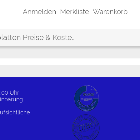
Anmelden
Merkliste
Warenkorb
atten Preise & Koste...
8:00 Uhr
inbarung
fsichtliche